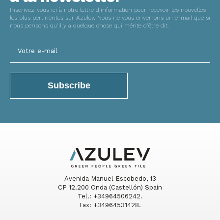
Inscrivez-vous ici à notre lettre d’information pour recevoir les nouvelles
les plus pertinentes sur Azulev. Nous ne vous enverrons un e-mail que si
nous pensons qu’il y a quelque chose qui mérite d’être dit.
Avenida Manuel Escobedo, 13
CP 12.200 Onda (Castellón) Spain
Tel.: +34964506242.
Fax: +34964531428.