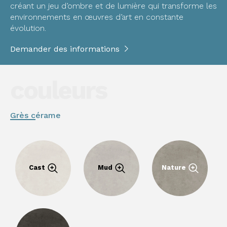
créant un jeu d’ombre et de lumière qui transforme les
environnements en œuvres d’art en constante
évolution.
Demander des informations
couleurs
Grès cérame
Cast
Mud
Nature