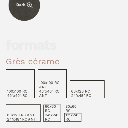
Demande pour une
collection
.
Dark
Distributeur
Architecte
Constructeur
Télécharger
Télécharger
PDF
PDF
Personne privée
Personne privée
Professionnel
Professionnel
formats
Grès cérame
100x100 RC
ANT
100x100 RC
40"x40" RC
60x120 RC
40"x40" RC
ANT
24"x48" RC
60x60
30x60
Est-ce que j'accepte de recevoir des
Est-ce que j'accepte de recevoir des
RC
RC
informations et des notifications
informations et des notifications
60x120 RC ANT
24"x24"
12"x24"
commerciales
commerciales
24"x48" RC ANT
RC
RC