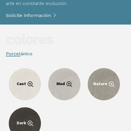
arte en constante evolución.
Solicite información
colores
Porcelánico
Cast
Mud
Nature
Dark
Descargar
Descargar
PDF
PDF