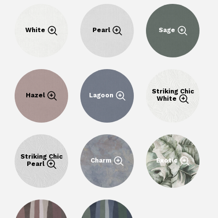
White
Pearl
Sage
Striking Chic
Hazel
Lagoon
White
Striking Chic
Charm
Exotic
Pearl
Demande pour une
collection
.