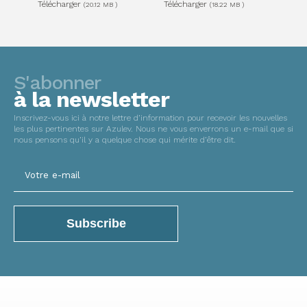
Télécharger
Télécharger
(20.12 MB )
(18.22 MB )
S'abonner
à la newsletter
Inscrivez-vous ici à notre lettre d’information pour recevoir les nouvelles
les plus pertinentes sur Azulev. Nous ne vous enverrons un e-mail que si
nous pensons qu’il y a quelque chose qui mérite d’être dit.