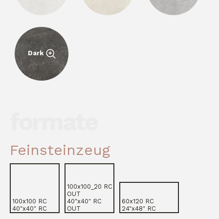
Dark
formate
Antrag auf eine
Sammlung
.
Herunterladen
Herunterladen
PDF
PDF
Feinsteinzeug
Distributor
Architekt
Bauherr
Particular
Particular
Besondere/Fachhandel
Besondere/Fachhandel
100x100_20 RC
OUT
100x100 RC
40"x40" RC
60x120 RC
40"x40" RC
OUT
24"x48" RC