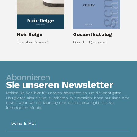
Please leave this field empty.
Noir Belge
Gesamtkatalog
Download
Download
(8.06 MB )
(18.22 MB )
Abonnieren
Sie unseren Newsletter
Melden Sie sich hier für unseren Newsletter an, um die wichtigsten
Neuigkeiten über Azulev zu erhalten. Wir schicken Ihnen nur dann eine
E-Mail, wenn wir der Meinung sind, dass es etwas gibt, das Sie
interessieren könnte.