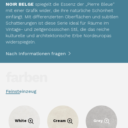
NOIR BELGE
spiegelt die Essenz der „Pierre Bleue“
mit einer Grafik wider, die ihre natürliche Schönheit
einfängt. Mit differenzierten Oberflächen und subtilen
Schattierungen ist diese Serie ideal für Räume im
Vintage- und zeitgenössischen Stil, die das reiche
kulturelle und architektonische Erbe Nordeuropas
widerspiegeln.
Nach Informationen fragen
farben
Feinsteinzeug
White
Cream
Grey