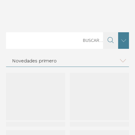
Novedades primero
New
New
Bornem
Creative Concrete
New
New